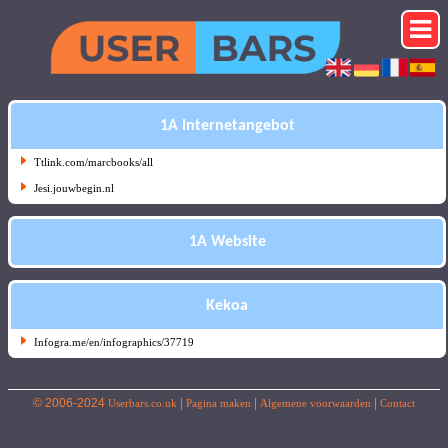
1A Internetangebot
Ttlink.com/marcbooks/all
Jesi.jouwbegin.nl
1A Website
Kekoa
Infogra.me/en/infographics/37719
© 2006-2024
|
|
|
Userbars.co.uk
Pagina maken
Algemene voorwaarden
Contact